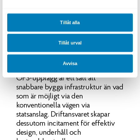
infrastruktur. Här ser SEK en tydlig roll i att,
tillsammans med privata och offentliga
aktörer, möjliggöra investeringar som stärker
Tillåt alla
Sveriges långsiktiga konkurrenskraft.
Tillåt urval
Avvisa
OPS-upplägg är ett sätt att
snabbare bygga infrastruktur än vad
som är möjligt via den
konventionella vägen via
statsanslag. Driftansvaret skapar
dessutom incitament för effektiv
design, underhåll och