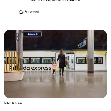
svenska kapitalmarknaden.
›
Pressmeddelanden, case och insikter
Foto: A-train