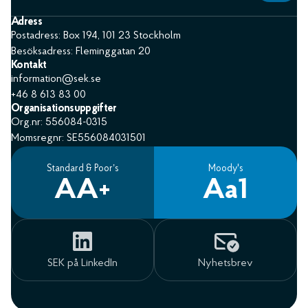
Adress
Postadress: Box 194, 101 23 Stockholm
Besöksadress: Fleminggatan 20
Kontakt
information@sek.se
+46 8 613 83 00
Organisationsuppgifter
Org.nr: 556084-0315
Momsregnr: SE556084031501
Standard & Poor’s
Moody's
AA+
Aa1
SEK på LinkedIn
Nyhetsbrev