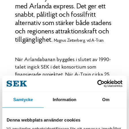
med Arlanda express. Det ger ett
snabbt, pålitligt och fossilfritt
alternativ som stärker både stadens
och regionens attraktionskraft och
tillgänglighet.
Magnus Zetterberg, vd A-Train.
När Arlandabanan byggdes i slutet av 1990-
talet ingick SEK i det konsortium som
finansierade projektet. När A-Train cirka 25
år senare investerade i sju nya
motorvagnståg valde bolaget att återigen
samarbeta med SEK. Engagemanget är en del
Samtycke
Information
Om
av SEK:s bredare ambition att stödja
investeringar i svensk transportinfrastruktur
och bidra till ett robust och hållbart
Denna webbplats använder cookies
transportsystem.
Vi använder enhetsidentifierare för att anpassa innehållet