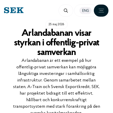
HOPPA
ENG
TILL
INNEHÅLL
25 maj 2026
Arlandabanan visar
styrkan i offentlig-privat
samverkan
Arlandabanan är ett exempel på hur
offentlig‑privat samverkan kan möjliggöra
långsiktiga investeringar i samhällsviktig
infrastruktur. Genom samarbetet mellan
staten, A‑Train och Svensk Exportkredit, SEK,
har projektet bidragit till ett effektivt,
hållbart och konkurrenskraftigt
transportsystem med stark förankring på den