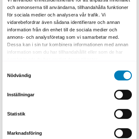
och annonserna till användarna, tillhandahålla funktioner
för sociala medier och analysera vår trafik. Vi
OPS skapar långsiktighet och
vidarebefordrar även sådana identifierare och annan
kvalitet
information från din enhet till de sociala medier och
annons- och analysföretag som vi samarbetar med.
Enligt A-Train bidrar OPS till tydligt ansvar,
Dessa kan i sin tur kombinera informationen med annan
långsiktighet och starka incitament att
information som du har tillhandahållit eller som de har
investera i kvalitet. När koncessionen löper
samlat in när du har använt deras tjänster.
ut ska infrastrukturen lämnas över i gott
Samtyckesval
skick, vilket driver hög standard inom
Nödvändig
byggnation, drift och underhåll över tid.
Inställningar
För Sverige innebär OPS en möjlighet att
genomföra fler infrastruktursatsningar
parallellt, utan att hela finansieringen
Statistik
behöver tas direkt via statsbudgeten. Det är
särskilt relevant i en tid med ökade krav på
Marknadsföring
transporter, beredskap och robust