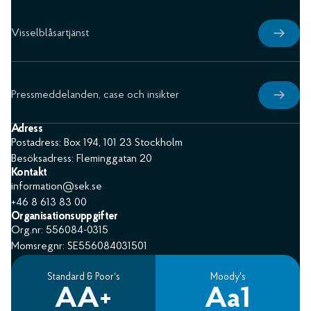
Visselblåsartjänst
Pressmeddelanden, case och insikter
Adress
Postadress: Box 194, 101 23 Stockholm
Besöksadress: Fleminggatan 20
Kontakt
information@sek.se
+46 8 613 83 00
Organisationsuppgifter
Org.nr: 556084-0315
Momsregnr: SE556084031501
Standard & Poor’s
Moody's
AA+
Aa1