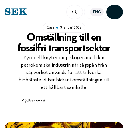
HOPPA
ENG
TILL
INNEHÅLL
Case
3 januari 2022
Omställning till en
fossilfri transportsektor
Pyrocell knyter ihop skogen med den
petrokemiska industrin när sågspån från
sågverket används för att tillverka
biobränsle vilket bidrar i omställningen till
ett hållbart samhälle.
›
Pressmeddelanden, case och insikter