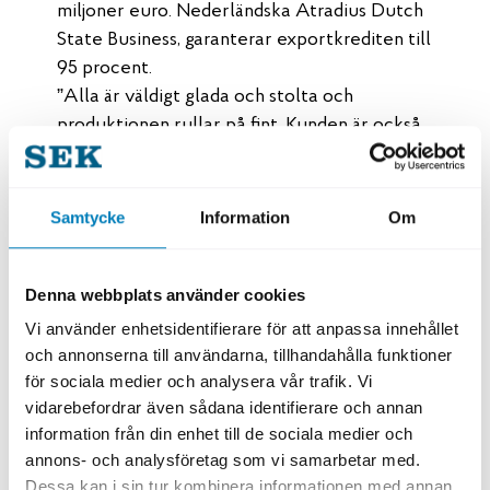
miljoner euro. Nederländska Atradius Dutch
State Business, garanterar exportkrediten till
95 procent.
”Alla är väldigt glada och stolta och
produktionen rullar på fint. Kunden är också
nöjd med supporten från oss finansiärer SEK
och Danske bank samt nederländska
Atradius”, säger Anna Karin Ljung,
Samtycke
Information
Om
kundansvarig på SEK.
Pyrolysolja kan användas för att ersätta
Denna webbplats använder cookies
fossil olja, till exempel i värmepannor inom
Vi använder enhetsidentifierare för att anpassa innehållet
energisektorn och i industrin mer allmänt.
och annonserna till användarna, tillhandahålla funktioner
Det kan även användas som råvara i kemisk
för sociala medier och analysera vår trafik. Vi
vidarebefordrar även sådana identifierare och annan
tillverkning eller, som i fallet med Pyrocell,
information från din enhet till de sociala medier och
för att producera biobränslen, vilket kommer
annons- och analysföretag som vi samarbetar med.
att spela en betydande roll i omställningen
Dessa kan i sin tur kombinera informationen med annan