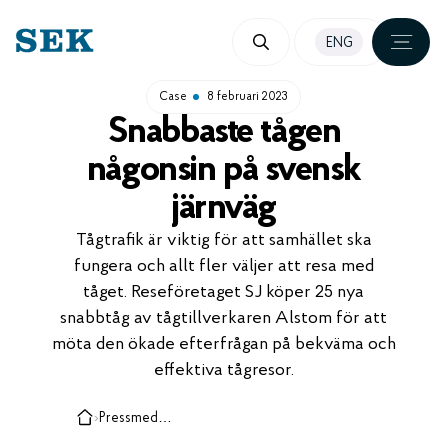
HOPPA
ENG
TILL
INNEHÅLL
Case
8 februari 2023
Snabbaste tågen
någonsin på svensk
järnväg
Tågtrafik är viktig för att samhället ska
fungera och allt fler väljer att resa med
tåget. Reseföretaget SJ köper 25 nya
snabbtåg av tågtillverkaren Alstom för att
möta den ökade efterfrågan på bekväma och
effektiva tågresor.
›
Pressmeddelanden, case och insikter