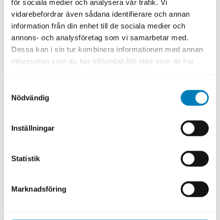
för sociala medier och analysera vår trafik. Vi
köparen om leverans inte sker på avtalat
vidarebefordrar även sådana identifierare och annan
sätt. Det är alltså köparen som ställer krav på
information från din enhet till de sociala medier och
att säljaren tecknar en garanti som gäller när
annons- och analysföretag som vi samarbetar med.
säljaren fått förskottsbetalningen.
Dessa kan i sin tur kombinera informationen med annan
information som du har tillhandahållit eller som de har
samlat in när du har använt deras tjänster.
Fakta
Samtyckesval
Affär:
Kontraktsgarantier
Nödvändig
Låntagare:
Alstom
Köpare:
SJ
Inställningar
Garanti:
Förskottsgarantier
År:
2022
Statistik
Vilken finansieringslösning användes?
Marknadsföring