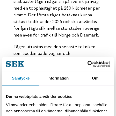
snabbaste tågen någonsin på svensk järnväg,
med en topphastighet på 250 kilometer per
timme. Det första tåget beräknas kunna
sättas i trafik under 2026 och ska användas
för fjärrtågtrafik mellan storstäder i Sverige
men även för trafik till Norge och Danmark.
Tågen utrustas med den senaste tekniken
som ljuddämpade vagnar och
radiotransparenta fönster som underlättar
dataöverföringen genom rutan och ger en
bättre mobiluppkoppling. Dessutom kan
Samtycke
Information
Om
tåget köra med batteridrift om
elförsörjningen försvinner på linjen.
Denna webbplats använder cookies
SEK har ställt ut förskottsgarantier för
Vi använder enhetsidentifierare för att anpassa innehållet
projektet. En förskottsgaranti används för att
och annonserna till användarna, tillhandahålla funktioner
säkerställa återbetalning av ett förskott till