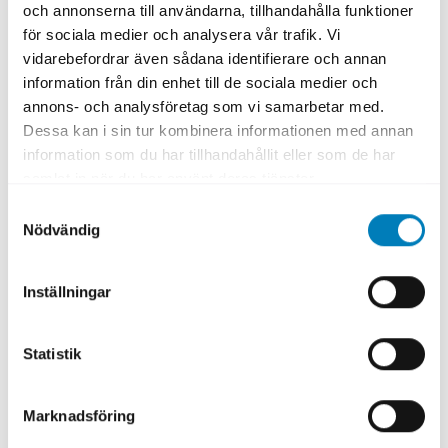
funnits sedan 1952. Där tillverkas årligen
och annonserna till användarna, tillhandahålla funktioner
cirka 80 000 eldrivna truckar och cirka 90
för sociala medier och analysera vår trafik. Vi
000 lyftvagnar. Försäljningen sker i närmare
vidarebefordrar även sådana identifierare och annan
100 länder.
information från din enhet till de sociala medier och
annons- och analysföretag som vi samarbetar med.
Dessa kan i sin tur kombinera informationen med annan
information som du har tillhandahållit eller som de har
Vilken finansieringslösning användes?
samlat in när du har använt deras tjänster.
Samtyckesval
Nödvändig
Lån i lokal valuta
Med lån i lokal valuta kan svenska företag,
Inställningar
deras moderbolag och dotterbolag i utlandet
minska ränte- och valutarisker genom att
Statistik
matcha intäkter och kostnader i samma
valuta.
Marknadsföring