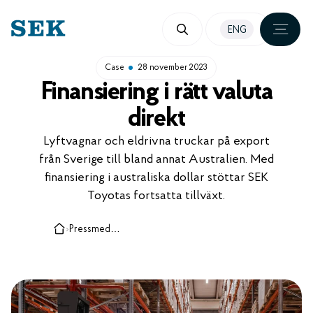
HOPPA
ENG
TILL
INNEHÅLL
Case
28 november 2023
Finansiering i rätt valuta
direkt
Lyftvagnar och eldrivna truckar på export
från Sverige till bland annat Australien. Med
finansiering i australiska dollar stöttar SEK
Toyotas fortsatta tillväxt.
›
Pressmeddelanden, case och insikter