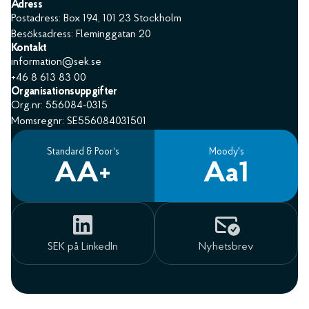
Adress
Postadress: Box 194, 101 23 Stockholm
Besöksadress: Fleminggatan 20
Kontakt
information@sek.se
+46 8 613 83 00
Organisationsuppgifter
Org.nr: 556084-0315
Momsregnr: SE556084031501
Standard & Poor’s
Moody's
AA+
Aa1
SEK på LinkedIn
Nyhetsbrev