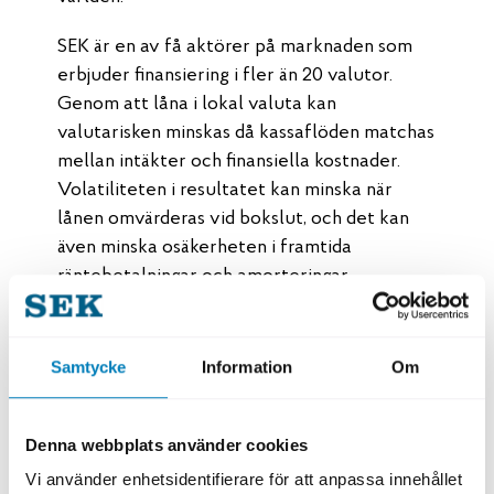
SEK är en av få aktörer på marknaden som
erbjuder finansiering i fler än 20 valutor.
Genom att låna i lokal valuta kan
valutarisken minskas då kassaflöden matchas
mellan intäkter och finansiella kostnader.
Volatiliteten i resultatet kan minska när
lånen omvärderas vid bokslut, och det kan
även minska osäkerheten i framtida
räntebetalningar och amorteringar.
“Svensk Exportkredit kan på det här sättet
stötta vår koncerns fortsatta utveckling med
Samtycke
Information
Om
direkt finansiering i rätt valuta”, säger Frank
Åberg, Toyota Group Treasury.
Denna webbplats använder cookies
Fabriken i Mjölby har 2 500 anställda och har
Vi använder enhetsidentifierare för att anpassa innehållet