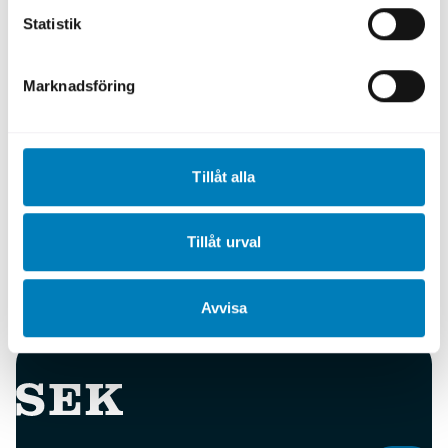
byggkonstruktion, grön energi och hållbara
Statistik
transportlösningar.
Marknadsföring
Filippinerna har också som mål att öka sin
förnybara energikapacitet och uppnå en
andel förnybar energi på 35 procent i
landets energimix fram till 2030. Numera
Tillåt alla
tillåter landet 100 procent ägande för
utländska direktinvesteringar i förnybar
energi, vilket skapar möjligheter för företag
Tillåt urval
inom sol-, vind- och vattenkraft.
Avvisa