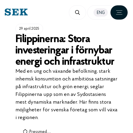
HOPPA
ENG
TILL
INNEHÅLL
29 april 2025
Filippinerna: Stora
investeringar i förnybar
energi och infrastruktur
Med en ung och växande befolkning, stark
inhemsk konsumtion och ambitiösa satsningar
på infrastruktur och grön energi, seglar
Filippinerna upp som en av Sydostasiens
mest dynamiska marknader. Här finns stora
möjligheter för svenska företag som vill växa
i regionen.
›
Pressmeddelanden, case och insikter