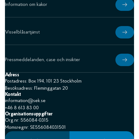
Information om kakor
Visselblåsartjänst
Pressmeddelanden, case och insikter
Adress
Postadress: Box 194, 101 23 Stockholm
Besöksadress: Fleminggatan 20
Kontakt
information@sek.se
+46 8 613 83 00
Organisationsuppgifter
Org.nr: 556084-0315
Momsregnr: SE556084031501