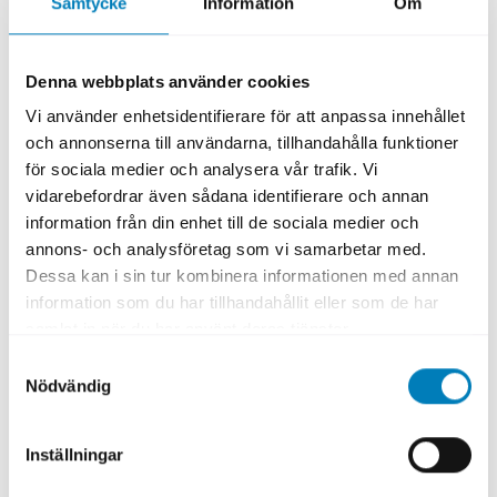
Samtycke
Information
Om
Landets ekonomi växer i rask takt och i år
spås en tillväxt på 6,2 procent. Med ett
Denna webbplats använder cookies
strategiskt läge vid Sydostasiens stora
Vi använder enhetsidentifierare för att anpassa innehållet
sjöfartsrutter erbjuder Filippinerna en
och annonserna till användarna, tillhandahålla funktioner
idealisk knutpunkt för handel med stora
för sociala medier och analysera vår trafik. Vi
marknader som Kina, Japan och USA.
vidarebefordrar även sådana identifierare och annan
information från din enhet till de sociala medier och
Filippinerna erbjuder många möjligheter för
annons- och analysföretag som vi samarbetar med.
svenska företag inom områden som
Dessa kan i sin tur kombinera informationen med annan
infrastruktur, gröna energilösningar,
information som du har tillhandahållit eller som de har
detaljhandel och affärsprocesser. Ett 40-tal
samlat in när du har använt deras tjänster.
svenska företag finns idag på plats i landet.
Samtyckesval
Nödvändig
Den filippinska regeringen har lanserat ett
ambitiöst infrastrukturprogram, Build Better
Inställningar
More (BBM), som innebär möjligheter för
svenska företag inom områden som