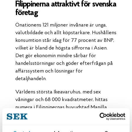
Filippinerna attraktivt för svenska
företag
Önationens 121 miljoner invånare är unga,
välutbildade och allt köpstarkare. Hushållens
konsumtion står idag för 77 procent av BNP,
vilket är bland de högsta siffrorna i Asien.
Det gör ekonomin mindre sårbar för
handelsstörningar och göder efterfrågan på
affärssystem och lösningar för
detaljhandeln.
Världens största Ikeavaruhus, med sex
våningar och 68 000 kvadratmeter, hittas
numera i Filippinernas huvudstad Manilla.
Ikeas framgångar belyser
tillväxtmarknadernas ökande betydelse för
globala företag.