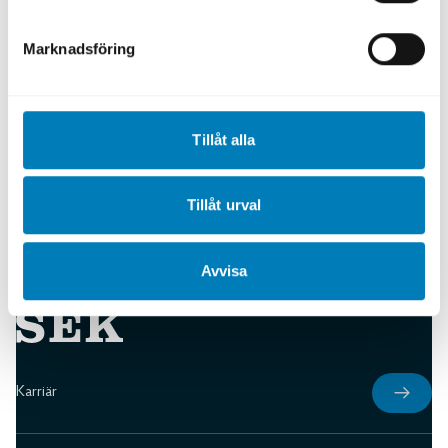
Marknadsföring
Green Bond Framework 2015
Ladda ned
Tillåt alla
Tillåt urval
Avvisa
Karriär