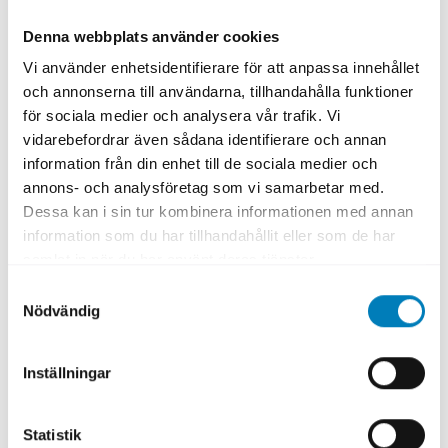
(PDF)
.
Denna webbplats använder cookies
Vi använder enhetsidentifierare för att anpassa innehållet
och annonserna till användarna, tillhandahålla funktioner
för sociala medier och analysera vår trafik. Vi
vidarebefordrar även sådana identifierare och annan
Dokument
information från din enhet till de sociala medier och
annons- och analysföretag som vi samarbetar med.
Dessa kan i sin tur kombinera informationen med annan
information som du har tillhandahållit eller som de har
Sustainability Bond Framework 2025
samlat in när du har använt deras tjänster.
Samtyckesval
Ladda ned
Nödvändig
Inställningar
Sustainability Bond Framework 2021
Ladda ned
Statistik