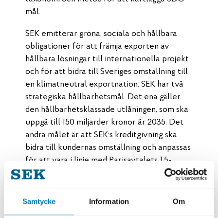
mål.
SEK emitterar gröna, sociala och hållbara
obligationer för att främja exporten av
hållbara lösningar till internationella projekt
och för att bidra till Sveriges omställning till
en klimatneutral exportnation. SEK har två
strategiska hållbarhetsmål. Det ena gäller
den hållbarhetsklassade utlåningen, som ska
uppgå till 150 miljarder kronor år 2035. Det
andra målet är att SEK:s kreditgivning ska
bidra till kundernas omställning och anpassas
för att vara i linje med Parisavtalets 1,5-
gradersmål.
Läs dokumentet ”How we calculate the
Samtycke
Information
Om
reduction of greenhouse gas emissions”