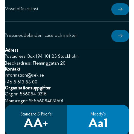
Visselblåsartjänst
Pressmeddelanden, case och insikter
Adress
Postadress: Box 194, 101 23 Stockholm
Besöksadress: Fleminggatan 20
Kontakt
information@sek.se
+46 8 613 83 00
Organisationsuppgifter
Org.nr: 556084-0315
Momsregnr: SE556084031501
Standard & Poor’s
Moody's
AA+
Aa1