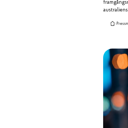
framgångs
australiens
›