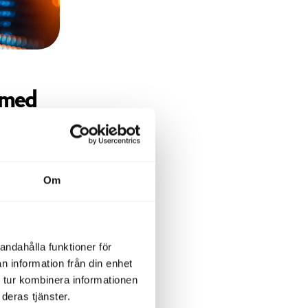
 med
terkomst
ensiska
Om
roende
ch
Finnskog,
andahålla funktioner för
n information från din enhet
 tur kombinera informationen
wapräntan
deras tjänster.
åde