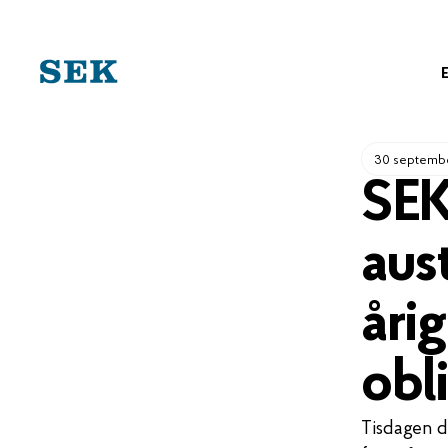
HOPPA
TILL
INNEHÅLL
30 septemb
SEK
aust
åri
obl
Tisdagen d