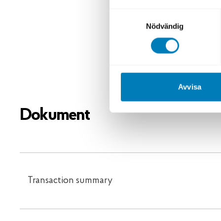
geografisk
Samtyckesval
miljarder 
Nödvändig
Deutsche 
Detta är S
Avvisa
Dokument
Transaction summary