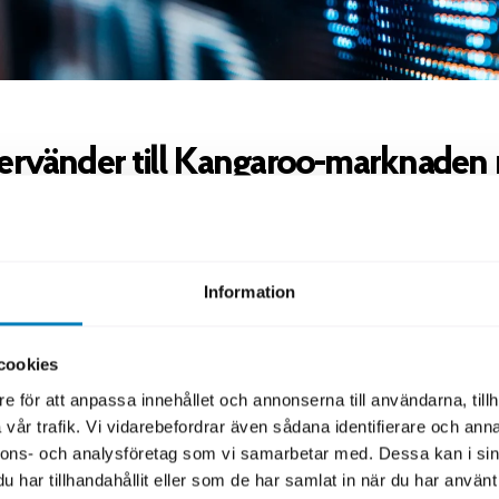
ervänder till Kangaroo-marknaden
dstor AUD-orderbok
cket stolta över denna transaktion som markerar SEK:s å
oo-marknaden med vår hittills största orderbok i australi
Information
 starka resultatet visar tydligt att SEK har ett högt fört
rnationella investerare grundat på vår kreditvärdighet o
cookies
a närvaro på de globala kapitalmarknaderna, säger Anna 
e för att anpassa innehållet och annonserna till användarna, tillh
reasury på SEK.
vår trafik. Vi vidarebefordrar även sådana identifierare och anna
nnons- och analysföretag som vi samarbetar med. Dessa kan i sin
nen prissattes 58 baspunkter över den australiensiska s
har tillhandahållit eller som de har samlat in när du har använt 
en stark efterfrågan. Orderboken var väldiversifierad b