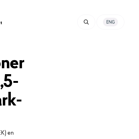
ENG
t
oner
,5-
rk-
EK) en