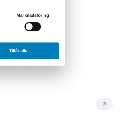
r 1,4
al Markets,
Marknadsföring
r 2023.
Tillåt alla