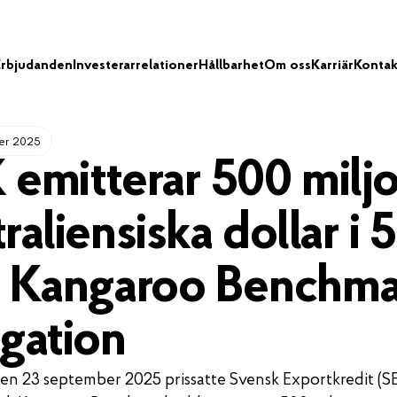
Erbjudanden
Investerarrelationer
Hållbarhet
Om oss
Karriär
Kontak
er 2025
 emitterar 500 milj
raliensiska dollar i 5
g Kangaroo Benchma
igation
en 23 september 2025 prissatte Svensk Exportkredit (S