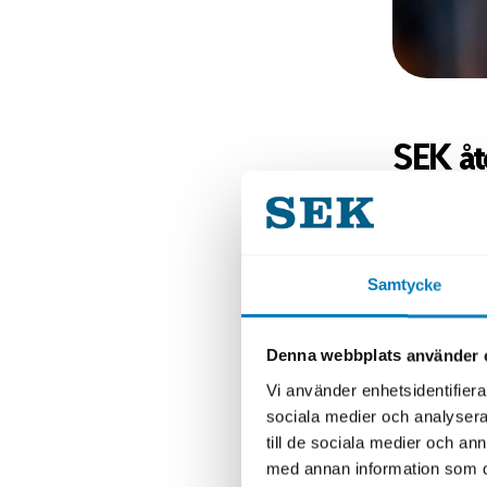
SEK åt
rekor
– Vi är my
till Kangar
Samtycke
dollar. Det
bland inte
Denna webbplats använder 
långsiktig
Vi använder enhetsidentifierar
chef för T
sociala medier och analysera 
till de sociala medier och a
Transaktio
med annan information som du 
och mötte 