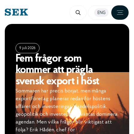
HOPPA
ENG
TILL
INNEHÅLL
9 juli 2026
Fem frågor som
kommer att prägla
svensk export i höst
Sommaren har precis börjat, men många
exportföretag planerar redan för höstens
affärer och investeringar. Handelspolitik,
geopolitik och investeringar väntas dominera
agendan. Men vilka frågor blir viktigast att
följa? Erik Hådén, chef för