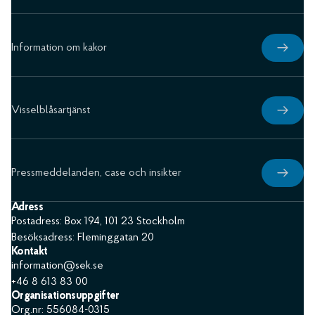
Information om kakor
Visselblåsartjänst
Pressmeddelanden, case och insikter
Adress
Postadress: Box 194, 101 23 Stockholm
Besöksadress: Fleminggatan 20
Kontakt
information@sek.se
+46 8 613 83 00
Organisationsuppgifter
Org.nr: 556084-0315