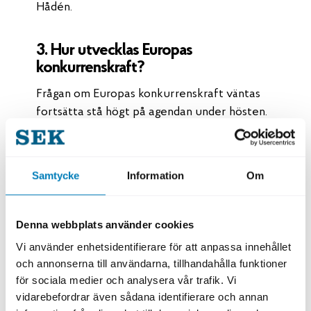
Hådén.
3. Hur utvecklas Europas
konkurrenskraft?
Frågan om Europas konkurrenskraft väntas
fortsätta stå högt på agendan under hösten.
EU arbetar med att stärka industrins
konkurrenskraft samtidigt som konkurrensen
från andra delar av världen ökar.
Samtycke
Information
Om
För svenska exportföretag blir utvecklingen
viktig att följa. Förmågan att investera i ny
Denna webbplats använder cookies
teknik, innovation och hållbar produktion kan
Vi använder enhetsidentifierare för att anpassa innehållet
bli avgörande för att behålla
och annonserna till användarna, tillhandahålla funktioner
konkurrenskraften på den globala
för sociala medier och analysera vår trafik. Vi
marknaden.
vidarebefordrar även sådana identifierare och annan