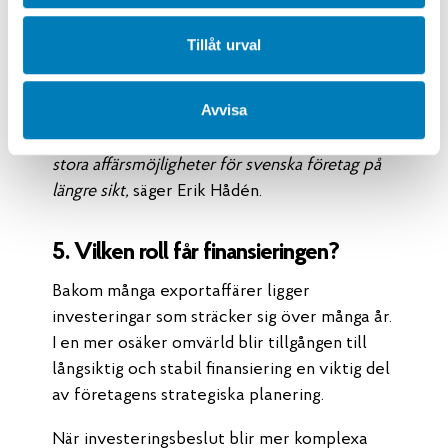
– Den demografiska utvecklingen gör att
Tillåt urval
befolkningen minskar i stora delar av världen,
inklusive Europa och Nordamerika. Det kanske
Avvisa
största undantaget är Afrika där befolkningen
prognostiseras öka kraftigt vilket torde skapa
stora affärsmöjligheter för svenska företag på
längre sikt,
säger Erik Hådén.
5. Vilken roll får finansieringen?
Bakom många exportaffärer ligger
investeringar som sträcker sig över många år.
I en mer osäker omvärld blir tillgången till
långsiktig och stabil finansiering en viktig del
av företagens strategiska planering.
När investeringsbeslut blir mer komplexa