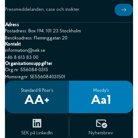
Pressmeddelanden, case och insikter
Adress
Postadress: Box 194, 101 23 Stockholm
Besöksadress: Fleminggatan 20
Kontakt
information@sek.se
+46 8 613 83 00
Organisationsuppgifter
Org.nr: 556084-0315
Momsregnr: SE556084031501
Standard & Poor’s
Moody's
AA+
Aa1
SEK på LinkedIn
Nyhetsbrev