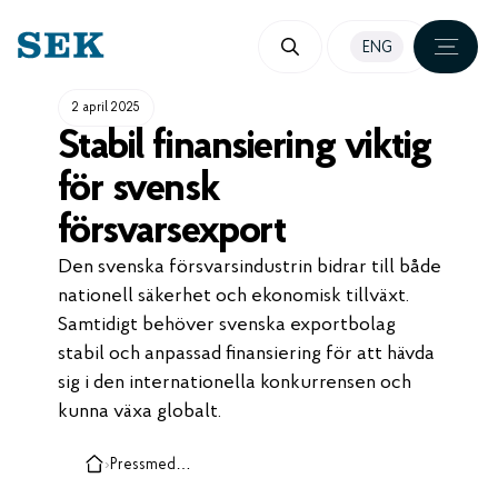
HOPPA
ENG
TILL
INNEHÅLL
2 april 2025
Stabil finansiering viktig
för svensk
försvarsexport
Den svenska försvarsindustrin bidrar till både
nationell säkerhet och ekonomisk tillväxt.
Samtidigt behöver svenska exportbolag
stabil och anpassad finansiering för att hävda
sig i den internationella konkurrensen och
kunna växa globalt.
›
Pressmeddelanden, case och insikter