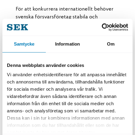
För att konkurrera internationellt behöver
svenska försvarsföretag stabila och
långsiktiga förutsättningar. Det handlar både
om tillgång till pålitliga partners och om
kunder med beställningsvolymer som
Samtycke
Information
Om
sträcker sig över företagens
investeringscykler.
Denna webbplats använder cookies
– Konkurrensen är hård och för att bolagen
Vi använder enhetsidentifierare för att anpassa innehållet
ska våga att investera så krävs kunder som
och annonserna till användarna, tillhandahålla funktioner
tänker långsiktigt. Många företag lyfter även
för sociala medier och analysera vår trafik. Vi
bristen på kompetens som en utmaning,
vidarebefordrar även sådana identifierare och annan
vilket gör tillgången till arbetskraft
information från din enhet till de sociala medier och
avgörande för framtida tillväxt, säger Johan
annons- och analysföretag som vi samarbetar med.
Nobel.
Dessa kan i sin tur kombinera informationen med annan
information som du har tillhandahållit eller som de har
samlat in när du har använt deras tjänster.