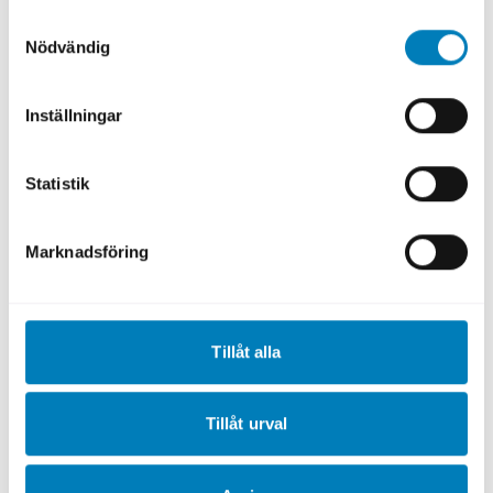
Minimerar finansiella risker
Samtyckesval
Nödvändig
Med utlåning i cirka 60 länder erbjuder SEK
finansieringslösningar som förenklar affärer
och stärker företags globala
Inställningar
konkurrenskraft. Exportkrediter underlättar
affärsavslut, medan projekt- och
Statistik
investeringsfinansiering stödjer bolagens
långsiktiga investeringar.
Marknadsföring
Försvarsindustrin präglas av långa
affärscykler, strikt regelverk och komplexa
kontrakt, vilket ställer höga krav på stabil
Tillåt alla
finansiering.
– Vår roll är att erbjuda skräddarsydda
Tillåt urval
finansieringslösningar, oavsett om det gäller
lån till exportören eller finansiering för den