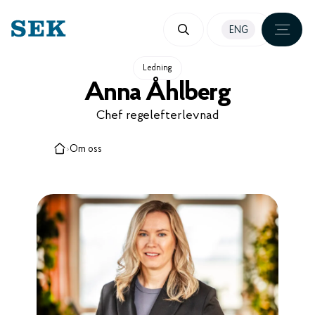
HOPPA
ENG
TILL
INNEHÅLL
Ledning
Anna Åhlberg
Chef regelefterlevnad
›
Om oss