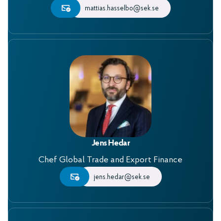
mattias.hasselbo@sek.se
Jens Hedar
Chef Global Trade and Export Finance
jens.hedar@sek.se