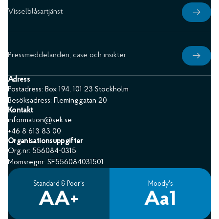
Visselblåsartjänst
Pressmeddelanden, case och insikter
Adress
Postadress: Box 194, 101 23 Stockholm
Besöksadress: Fleminggatan 20
Kontakt
information@sek.se
+46 8 613 83 00
Organisationsuppgifter
Org.nr: 556084-0315
Momsregnr: SE556084031501
Standard & Poor’s
Moody's
AA+
Aa1