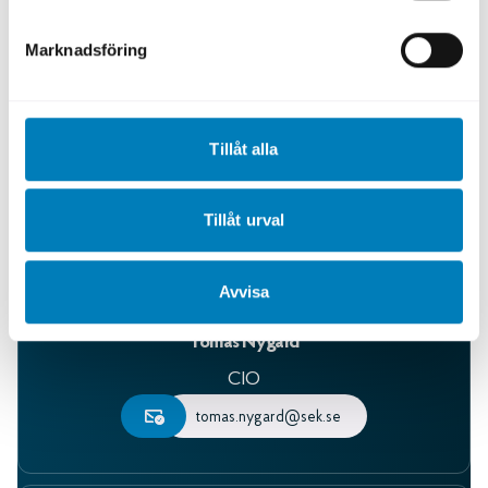
HR-chef
jenny.liljalagercrantz@sek.se
Marknadsföring
Tillåt alla
Tillåt urval
Avvisa
Tomas Nygård
CIO
tomas.nygard@sek.se