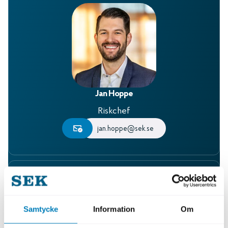
Jan Hoppe
Riskchef
jan.hoppe@sek.se
Samtycke
Information
Om