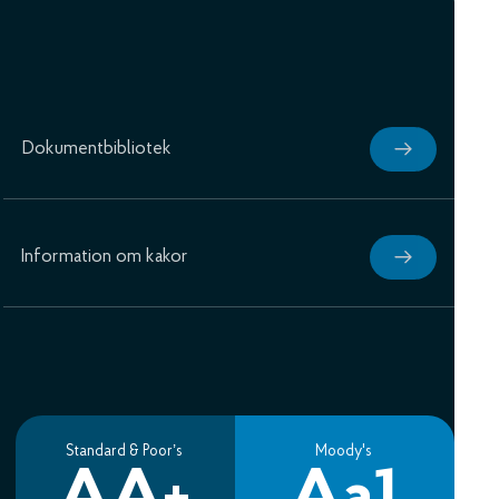
Dokumentbibliotek
Information om kakor
Standard & Poor’s
Moody's
AA+
Aa1