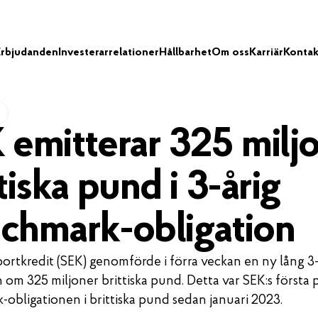
Erbjudanden
Investerarrelationer
Hållbarhet
Om oss
Karriär
Kontak
 emitterar 325 milj
tiska pund i 3-årig
chmark-obligation
ortkredit (SEK) genomförde i förra veckan en ny lång 3-
n om 325 miljoner brittiska pund. Detta var SEK:s första 
obligationen i brittiska pund sedan januari 2023.