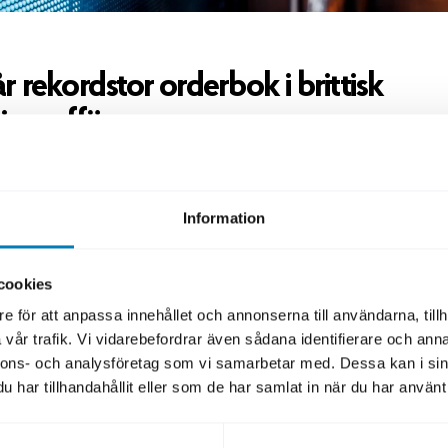
 rekordstor orderbok i brittisk
ionsaffär
 översteg 470 miljoner brittiska pund, den största or
transaktion (obligation emitterad av stater, överstatliga
Information
oner och myndigheter) i brittiska pund från en nordisk e
under 2025. Obligationen betalar en kupong på 4,25 pr
 47 baspunkter över swapräntan.
cookies
e för att anpassa innehållet och annonserna till användarna, tillh
ada över att kunna återvända till Sterlingmarknaden efter
vår trafik. Vi vidarebefordrar även sådana identifierare och anna
ch mycket nöjda med resultatet. Vi är tacksamma för stö
nnons- och analysföretag som vi samarbetar med. Dessa kan i sin
e som gör transaktionen till en trevlig återkomst med hög
har tillhandahållit eller som de har samlat in när du har använt 
i den slutgiltiga orderboken, säger Ann-Marie Ahlén Fi
rector på SEK.