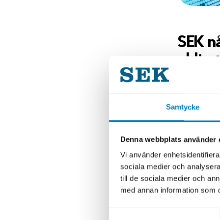
SEK når
obligat
Orderboken
för en SSA-
Samtycke
organisati
här långt 
prissattes
Denna webbplats använder 
Vi använder enhetsidentifierar
– Vi är gl
sociala medier och analysera 
frånvaro o
till de sociala medier och a
investerar
med annan information som du 
och volym 
Samtyckesval
Funding Di