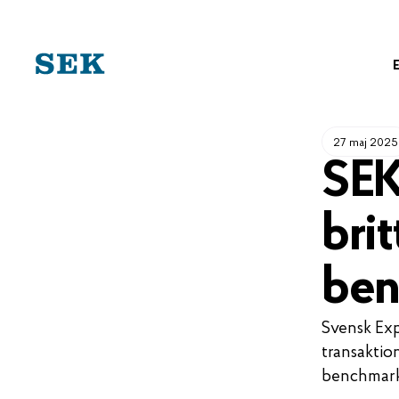
HOPPA
TILL
INNEHÅLL
27 maj 2025
SEK
brit
ben
Svensk Exp
transaktio
benchmark-