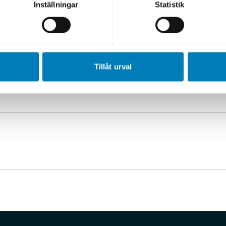
Inställningar
Statistik
nen leddes av Citi, NatWest and TD.
Tillåt urval