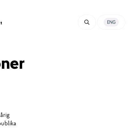
ENG
t
oner
årig
publika