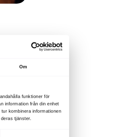
derboken
Om
mittent så
ocent och
andahålla funktioner för
 en tids
n information från din enhet
det från
 tur kombinera informationen
 kvalitet
deras tjänster.
hlman,