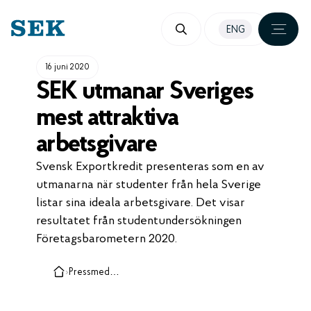
HOPPA
ENG
TILL
INNEHÅLL
16 juni 2020
SEK utmanar Sveriges
mest attraktiva
arbetsgivare
Svensk Exportkredit presenteras som en av
utmanarna när studenter från hela Sverige
listar sina ideala arbetsgivare. Det visar
resultatet från studentundersökningen
Företagsbarometern 2020.
›
Pressmeddelanden, case och insikter