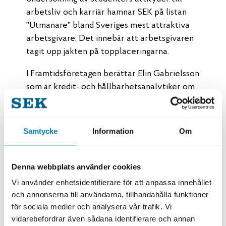
arbetsliv och karriär hamnar SEK på listan
”Utmanare” bland Sveriges mest attraktiva
arbetsgivare. Det innebär att arbetsgivaren
tagit upp jakten på topplaceringarna.
I Framtidsföretagen berättar Elin Gabrielsson
som är kredit- och hållbarhetsanalytiker om
vad som gör henne stolt över att arbeta på
Svensk Exportkredit.
Samtycke
Information
Om
Berätta om din roll.
– Jag och mitt team är ansvariga för
Denna webbplats använder cookies
kreditanalys av länder och banker samt även
Vi använder enhetsidentifierare för att anpassa innehållet
för hållbarhetsanalys. Det innebär att vi
och annonserna till användarna, tillhandahålla funktioner
analyserar miljörisker, arbetsvillkor och
för sociala medier och analysera vår trafik. Vi
mänskliga rättigheter för att se till att de
vidarebefordrar även sådana identifierare och annan
projekt vi finansierar följer internationella