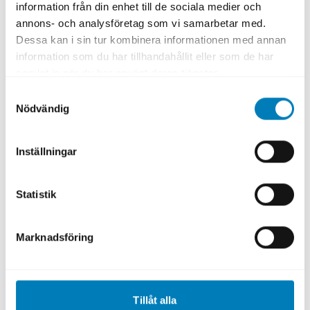
information från din enhet till de sociala medier och
riktlinjer.
annons- och analysföretag som vi samarbetar med.
Dessa kan i sin tur kombinera informationen med annan
Vad gör dig stolt över din arbetsgivare?
information som du har tillhandahållit eller som de har
samlat in när du har använt deras tjänster.
– Jag är stolt över vårt uppdrag, att vi ska
stärka svensk exportnärings konkurrenskraft
Samtyckesval
Nödvändig
i världen – och framförallt att vi ska göra
detta på hållbara grunder. När vi ställer krav
på ett projekt och sedan ser att våra krav
Inställningar
hörsammas och faktiskt gör skillnad, då
känner jag stolthet.
Statistik
Läs hela intervjun med Elin på
Framtidsföretagens hemsida.
Marknadsföring
Tillåt alla