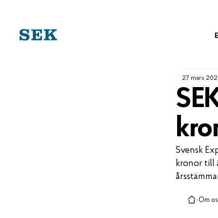
HOPPA
TILL
INNEHÅLL
27 mars 20
SEK 
kron
Svensk Exp
kronor til
årsstämman
›
Om os