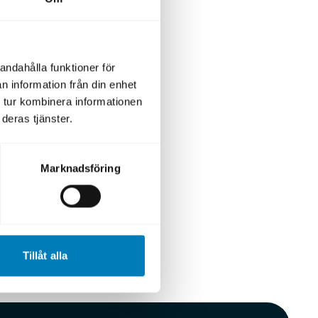
rtkredit
iljoner
en svenska
andahålla funktioner för
n information från din enhet
 tur kombinera informationen
 historiskt
deras tjänster.
med fokus
Marknadsföring
fler svenska
 stärkt
s,” säger
Tillåt alla