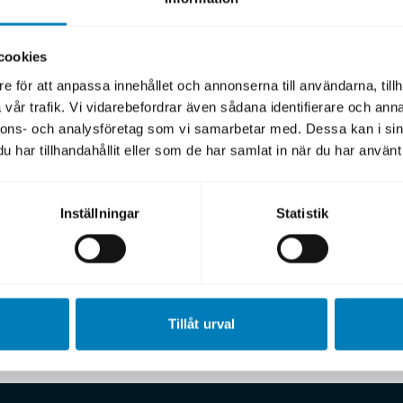
ens årsstämma och extra bolagsstämma i AB Svensk Expo
s styrelsens förslag till ordinarie utdelning om Skr 673 m
cookies
efterutdelning om Skr 1 000 miljoner till SEK:s ägare, d
e för att anpassa innehållet och annonserna till användarna, tillh
vår trafik. Vi vidarebefordrar även sådana identifierare och anna
nnons- och analysföretag som vi samarbetar med. Dessa kan i sin
till beslutet är fjolårets rekordhöga räntenetto och ett
har tillhandahållit eller som de har samlat in när du har använt 
eresultat.
ltat och utdelningar är ett kvitto på att SEK:s strategi 
Inställningar
Statistik
, hållbarhet och effektivitet varit framgångsrik. Fler och 
ser nyttan av SEK:s finansieringslösningar som bidrar till
kraft och en hållbar omställning i Sverige och utomland
ntan, vd AB Svensk Exportkredit.
Tillåt urval