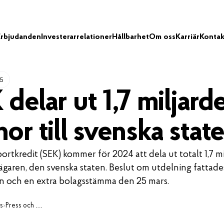
Erbjudanden
Investerarrelationer
Hållbarhet
Om oss
Karriär
Kontak
25
delar ut 1,7 miljard
or till svenska stat
ortkredit (SEK) kommer för 2024 att dela ut totalt 1,7 mi
l ägaren, den svenska staten. Beslut om utdelning fattade
 och en extra bolagsstämma den 25 mars.
s
›
Press och media