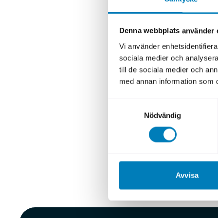
Vid tisdag
fastställde
Denna webbplats använder 
respektive 
Vi använder enhetsidentifierar
staten.
sociala medier och analysera 
till de sociala medier och a
Bakgrunden 
med annan information som du 
högt rörels
Samtyckesval
”Årets resu
Nödvändig
på tillväxt
exportörer 
konkurrens
Magnus Mo
Avvisa