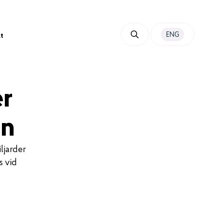
ENG
t
er
en
ljarder
s vid