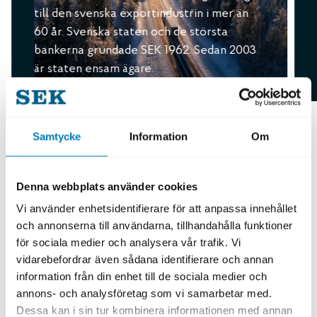
till den svenska exportindustrin i mer än
60 år. Svenska staten och de största
bankerna grundade SEK 1962. Sedan 2003
är staten ensam ägare.
Samtycke
Information
Om
Denna webbplats använder cookies
Vi använder enhetsidentifierare för att anpassa innehållet
och annonserna till användarna, tillhandahålla funktioner
För företag
För köpare av svensk export
för sociala medier och analysera vår trafik. Vi
vidarebefordrar även sådana identifierare och annan
information från din enhet till de sociala medier och
För banker
För investerare
annons- och analysföretag som vi samarbetar med.
Dessa kan i sin tur kombinera informationen med annan