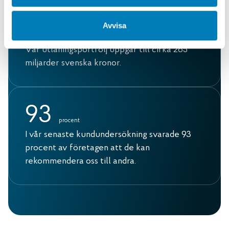
2
6
5
Avvisa
miljarder
Vår utlåningsportfölj uppgår till cirka 265
miljarder svenska kronor.
9
3
procent
I vår senaste kundundersökning svarade 93
procent av företagen att de kan
rekommendera oss till andra.