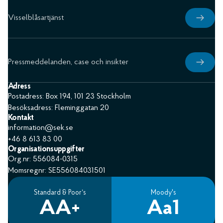
Visselblåsartjänst
Pressmeddelanden, case och insikter
Adress
Postadress: Box 194, 101 23 Stockholm
Besöksadress: Fleminggatan 20
Kontakt
information@sek.se
+46 8 613 83 00
Organisationsuppgifter
Org.nr: 556084-0315
Momsregnr: SE556084031501
Standard & Poor’s
Moody's
AA+
Aa1