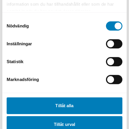
information som du har tillhandahållit eller som de har
Kontakt
samlat in när du har använt deras tjänster.
Samtyckesval
Nödvändig
Inställningar
SEK i siffror
Statistik
En naturlig samarbetspartner vid
exportfinansiering
Marknadsföring
6
0
Tillåt alla
länder
Vi har utlåning i cirka 60 länder världen över.
Tillåt urval