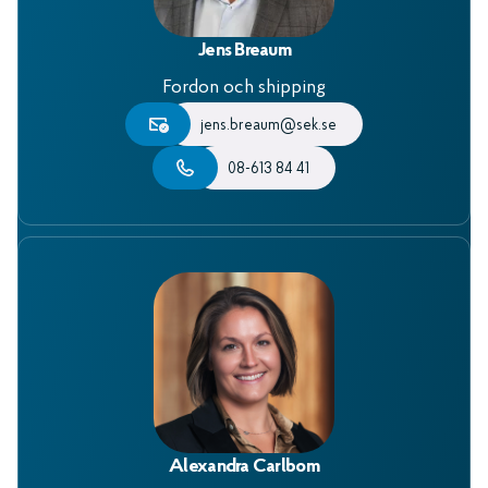
Jens Breaum
Fordon och shipping
jens.breaum@sek.se
08-613 84 41
Alexandra Carlbom