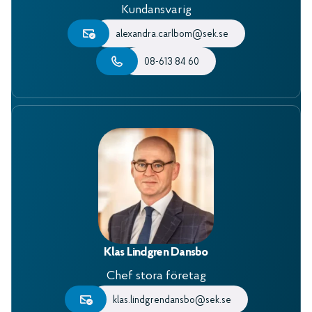
Kundansvarig
alexandra.carlbom@sek.se
08-613 84 60
Klas Lindgren Dansbo
Chef stora företag
klas.lindgrendansbo@sek.se