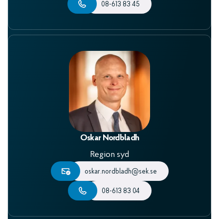
08-613 83 45
Oskar Nordbladh
Region syd
oskar.nordbladh@sek.se
08-613 83 04