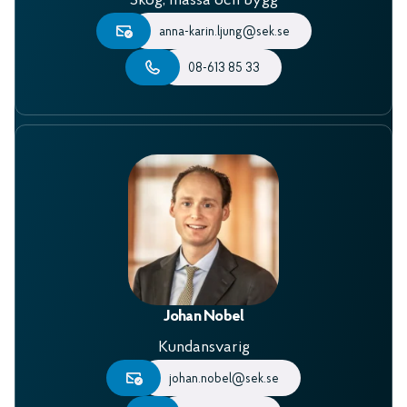
Skog, massa och bygg
anna-karin.ljung@sek.se
08-613 85 33
Johan Nobel
Kundansvarig
johan.nobel@sek.se