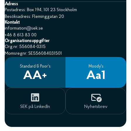
Adress
Postadress: Box 194, 101 23 Stockholm
Besöksadress: Fleminggatan 20
Kontakt
information@sek.se
+46 8 613 83 00
Organisationsuppgifter
Org.nr: 556084-0315
Momsregnr: SE556084031501
Standard & Poor’s
Moody's
AA+
Aa1
SEK på LinkedIn
Nyhetsbrev