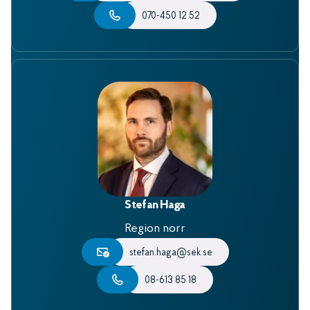
070-450 12 52
Stefan Haga
Region norr
stefan.haga@sek.se
08-613 85 18