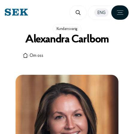
HOPPA
ENG
TILL
INNEHÅLL
Kundansvarig
Alexandra Carlbom
›
Om oss