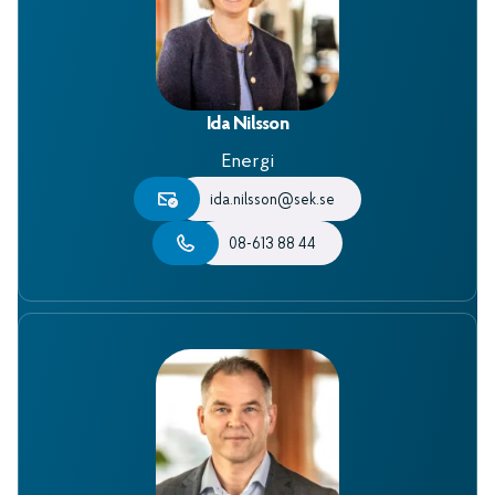
Ida Nilsson
Energi
ida.nilsson@sek.se
08-613 88 44