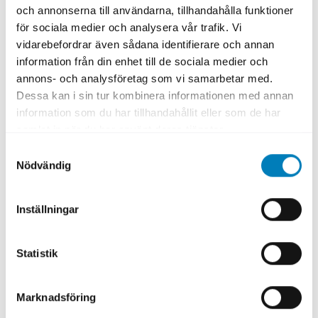
och annonserna till användarna, tillhandahålla funktioner
för sociala medier och analysera vår trafik. Vi
vidarebefordrar även sådana identifierare och annan
information från din enhet till de sociala medier och
annons- och analysföretag som vi samarbetar med.
Dessa kan i sin tur kombinera informationen med annan
information som du har tillhandahållit eller som de har
Annette Johansson
samlat in när du har använt deras tjänster.
Region väst
Samtyckesval
Nödvändig
annette.johansson@sek.se
08-613 84 28
Inställningar
Statistik
Marknadsföring