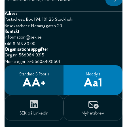
Adress
Postadress: Box 194, 101 23 Stockholm
Besöksadress: Fleminggatan 20
Kontakt
information@sek.se
+46 8 613 83 00
Organisationsuppgifter
Org.nr: 556084-0315
Momsregnr: SE556084031501
Standard & Poor’s
Moody's
AA+
Aa1
SEK på LinkedIn
Nyhetsbrev