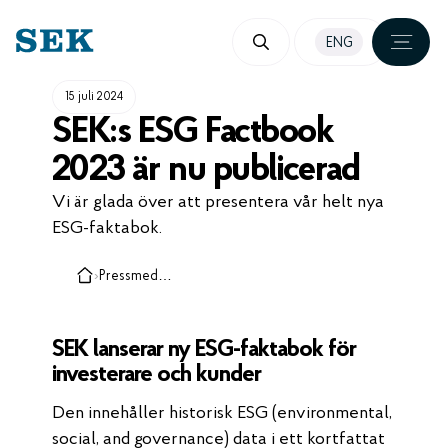
HOPPA
ENG
TILL
INNEHÅLL
15 juli 2024
SEK:s ESG Factbook
2023 är nu publicerad
Vi är glada över att presentera vår helt nya
ESG-faktabok.
›
Pressmeddelanden, case och insikter
SEK lanserar ny ESG-faktabok för
investerare och kunder
Den innehåller historisk ESG (environmental,
social, and governance) data i ett kortfattat